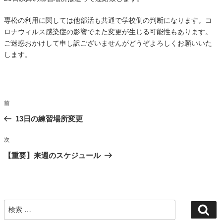
専松の利用に関しては他部活も共通で学校側の判断になります。コ
ロナウィルス感染症の影響でまた変更が生じる可能性もあります。
ご迷惑おかけして申し訳ございませんがどうぞよろしくお願いいた
します。
投
過
前
稿
去
13日の練習場所変更
ナ
の
投
ビ
次
次
稿
の
ゲ
【重要】来週のスケジュール
投
ー
稿
シ
ョ
検
ン
検
索
索: