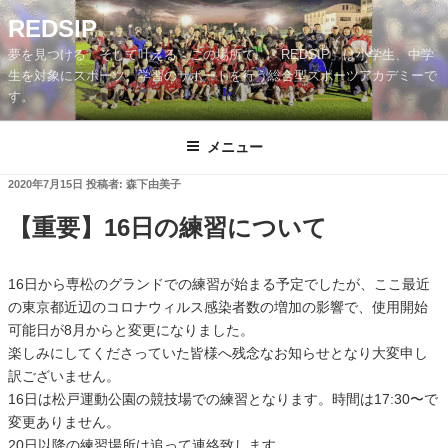
REDSIP
夢を見つける そして叶える この場所で。「REDSIP」は小学生、中学
生を対象にスポーツ、学習のサポートを行う総合型スポーツアカデミーで
す。
メニュー
投
2020年7月15日
投稿者:
森下由美子
稿
日:
【重要】16日の練習について
16日から専松のグランドでの練習が始まる予定でしたが、ここ最近
の東京都近辺のコロナウィルス感染者数の増加の影響で、使用開始
可能日が8月からと変更になりました。
楽しみにしてくださっていた皆様へ残念なお知らせとなり大変申し
訳ございません。
16日は松戸運動公園の競技場での練習となります。時間は17:30〜で
変更ありません。
20日以降の練習場所は追って連絡致します。